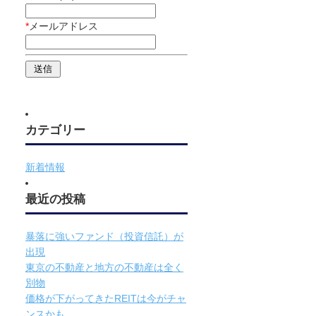
*
メールアドレス
カテゴリー
新着情報
最近の投稿
暴落に強いファンド（投資信託）が
出現
東京の不動産と地方の不動産は全く
別物
価格が下がってきたREITは今がチャ
ンスかも